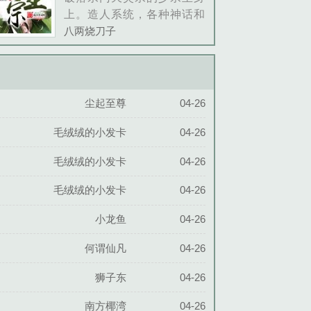
她是命中注......
上。造人系统，各种神话和
历史上的人物都可以创造出
八两烧刀子
来，剑仙人神妖王神剑宗的
那群剑侠说我们太嚣张，要
来教训我们？吕洞宾，去调
教调教他们！妖......
尘起至尊
04-26
毛绒绒的小发卡
04-26
毛绒绒的小发卡
04-26
毛绒绒的小发卡
04-26
小龙鱼
04-26
何谓仙凡
04-26
狮子东
04-26
南方椰湾
04-26