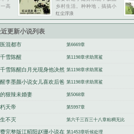
第一高
乡村生活。种种地，搞搞小
小宝活
牧场！这里是政界大佬的养
红尘浮浪
号六如
老之地，这里是当红明星的
度假之地，这里是国内外著
最近更新小说列表
名的影视基地，这里还是世
界级野生动物保护区。…......
医混都市
第6669章
千雪陈醒
第1198章求助黑鲨
千雪陈醒白月光现身他决然
第1198章求助黑鲨
出婚姻围城
醒李墨颜小说女儿喜欢后爸
第1198章求助黑鲨
成全他们一家三口
的狠辣未婚妻
第5068章
朽天帝
第5997章
生不灭
第六千三百三十八章粘稠无比
费完整版江昭阳赵珊小说在
第1453章听候处理