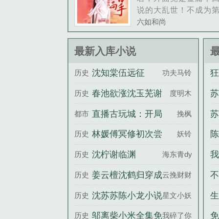
说的大乱世！不成为
手，自己怎么能比韦
六如和尚
得更幸福！微信公众
和尚nbsp......
最新入库小说
沈知棠伍远征
狂
历史
功夫马铃薯
春池欲涨沈玉芜谢
苏
历史
度明木
寒城全文完整版
直播古玩城：开局
苏
都市
挽枫
50块买房买车！
走
林媛傅冥修初次尝
陈
历史
妖铃
鲜百度云
我
沈柠谢临渊
我
历史
海东青dy
姜云檀沈鹤归穿成
不
历史
云挽财财
末世恶毒女配后成
沈苏苏陈小龙小说
生
历史
星文小妖
香饽饽了百度云
笔趣阁
邬离柴小米全集免
免
历史
我碎了你随