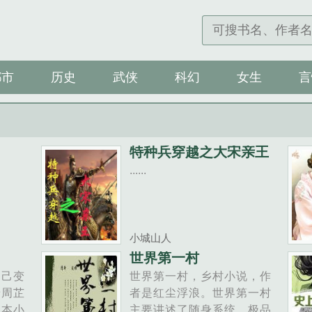
都市
历史
武侠
科幻
女生
言
特种兵穿越之大宋亲王
......
小城山人
世界第一村
自己变
世界第一村，乡村小说，作
着周芷
者是红尘浮浪。世界第一村
四本小
主要讲述了随身系统，极品