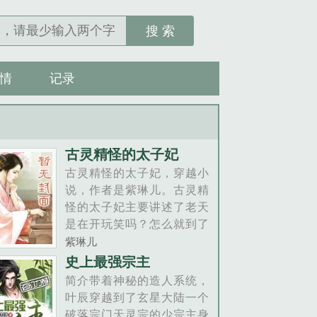
搜 索
情
记录
古灵精怪的太子妃
古灵精怪的太子妃，穿越小
说，作者是紫琳儿。古灵精
怪的太子妃主要讲述了老天
是在开玩笑吗？怎么就到了
明朝？还好，这里真美男不
紫琳儿
少…英俊斯文的二皇子暗生
史上最强宗主
情愫，可爱天真的八皇子一
简介带着神秘的造人系统，
见钟情，一连串的意外却让
叶辰穿越到了玄星大陆一个
30年前的传说成真，什么，
破落宗门天灵宗的少宗主身