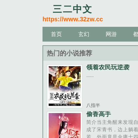
三二中文
https://www.32zw.cc
首页
玄幻
网游
热门的小说推荐
领着农民玩逆袭
......
八指半
偷香高手
简介当主角醒来发现
成了宋青书，边上躺
若，外面竟是金庸十