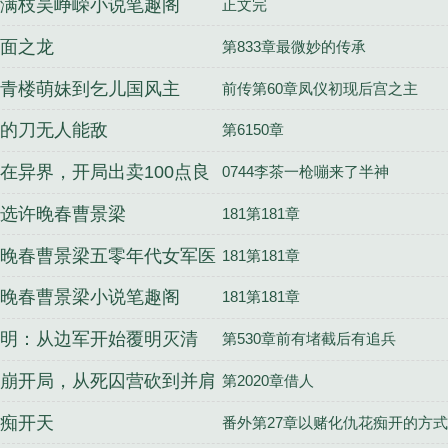
满枝吴峥嵘小说笔趣阁
正文完
面之龙
第833章最微妙的传承
青楼萌妹到乞儿国风主
前传第60章凤仪初现后宫之主
的刀无人能敌
第6150章
在异界，开局出卖100点良
0744李茶一枪嘣来了半神
选许晚春曹景梁
181第181章
晚春曹景梁五零年代女军医
181第181章
局
晚春曹景梁小说笔趣阁
181第181章
明：从边军开始覆明灭清
第530章前有堵截后有追兵
崩开局，从死囚营砍到并肩
第2020章借人
痴开天
番外第27章以赌化仇花痴开的方式