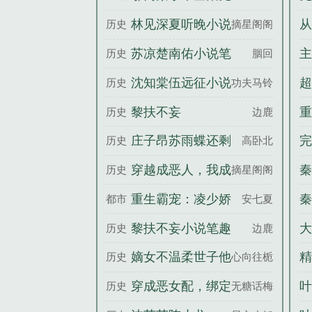
费阅读
线
林见深夏听晚小说
从
历史
摘星阁阁主
笔趣阁
阳
苏凉楚南佑小说笔
主
历史
胭回
趣阁
沈知棠伍远征小说
超
历史
功夫马铃薯
笔趣阁
黎扶不妄
重
历史
边鹿
庄子昂苏雨蝶还剩
完
历史
高卧北
三个月命，请让我
穿越成恶人，我成
秦
历史
摘星阁阁主
从容赴死百度云
了妹妹的救世主林
免
重生霸宠：凌少娇
秦
都市
安七夏
见深夏听晚全文完
妻飒又甜
黎扶不妄小说笔趣
大
历史
边鹿
整版
阁
赐
嫡女不温柔世子他
精
历史
心向往栀
超爱孟姝月傅云濯
穿成恶女配，绑定
叶
历史
无糖话梅
全文完整版
阴湿反派黑化前姜
院