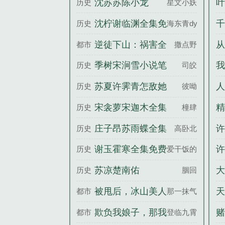
沈苏苏陈小龙
叶
历史
星文小妖
岁谢砚寒全文完整
沈柠谢临渊全集免
千
历史
海东青dy
版
费阅读
逆徒下山：祸害全
从
都市
撒点野
世界
季树宋涧雪小说笔
我
历史
司皎
趣阁
苏夏许霁青怎敌她
人
历史
彼呦
动人百度云
心
宋衾萝宋迦木全集
精
历史
橦肆
免费阅读
庄子昂苏雨蝶全集
许
历史
高卧北
免费阅读
结
谢玉霍寒全集免费
许
历史
爱干饭的团
阅读
苏凉楚南佑
大
历史
胭回
被甩后，冰山美人
天
都市
那一抹气运
倒贴我
王
欺负我娘子，那我
赌
都市
登临九霄