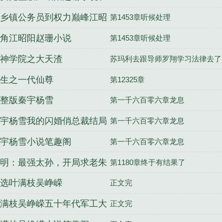
阅读
乡镇公务员到权力巅峰江昭
第1453章听候处理
赵珊结局
角江昭阳赵珊小说
第1453章听候处理
神学院之大天渣
苏玛利去跟导师罗翔学习法律去了
生之一代仙尊
第12325章
整版秦宇杨雪
第一千六百零六章龙息
宇杨雪我的闪婚俏总裁结局
第一千六百零六章龙息
费
宇杨雪小说笔趣阁
第一千六百零六章龙息
明：最强太孙，开局求老朱
第1180章终于有结果了
死
选叶满枝吴峥嵘
正文完
满枝吴峥嵘五十年代军工大
正文完
结局