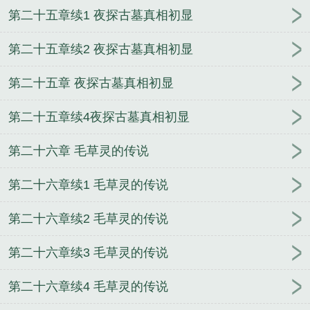
第二十五章续1 夜探古墓真相初显
第二十五章续2 夜探古墓真相初显
第二十五章 夜探古墓真相初显
第二十五章续4夜探古墓真相初显
第二十六章 毛草灵的传说
第二十六章续1 毛草灵的传说
第二十六章续2 毛草灵的传说
第二十六章续3 毛草灵的传说
第二十六章续4 毛草灵的传说