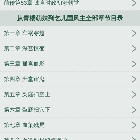
前传第53章 谏言时政初涉朝堂
从青楼萌妹到乞儿国风主全部章节目录
第一章 车祸穿越
第二章 深宫惊变
第三章 孤宫血影
第四章 升堂审鬼
第五章 梨庭扫空上
第六章 犁庭扫穴下
第七章 血染残局