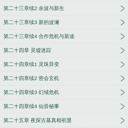
第二十三章续2 余波与新生
第二十三章续3 新的波澜
第二十三章续4 合作危机与新途
第二十四章 灵墟迷踪
第二十四章续1 灵珠异变
第二十四章续2 密会玄机
第二十四章续3 幻域危机
第二十四章续4 仙音秘事
第二十五章 夜探古墓真相初显