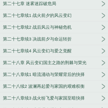
第二十七章 迷雾迷踪破危局
第二十七章续1 战火前夕的风云变幻
第二十七章续2 战后风云与神秘危机
第二十七章续3 决战前夕与命运转折
第二十七章续4 风云变幻与爱之觉醒
第二十八章 风云变幻国主之路的荆棘与荣光
第二十八章续1 暗流涌动与荣耀背后的抉择
第二十八续2 波澜再起爱与家国的艰难权衡
第二十八章续3 战火纷飞爱与家国至暗抉择