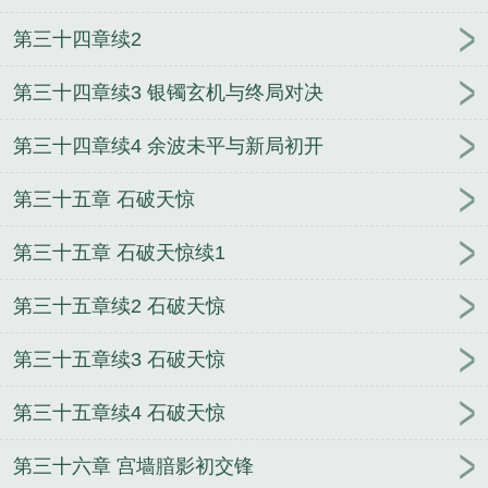
第三十四章续2
第三十四章续3 银镯玄机与终局对决
第三十四章续4 余波未平与新局初开
第三十五章 石破天惊
第三十五章 石破天惊续1
第三十五章续2 石破天惊
第三十五章续3 石破天惊
第三十五章续4 石破天惊
第三十六章 宫墙腤影初交锋