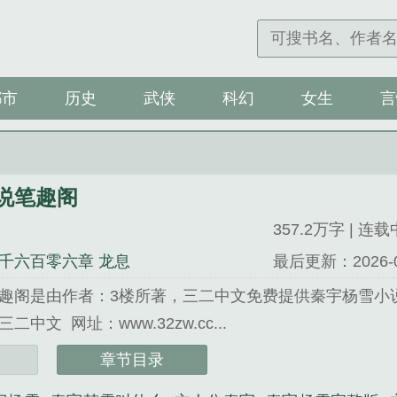
都市
历史
武侠
科幻
女生
言
说笔趣阁
357.2万字 | 连载
千六百零六章 龙息
最后更新：2026-04-
趣阁是由作者：3楼所著，三二中文免费提供秦宇杨雪小
中文 网址：www.32zw.cc...
笔趣阁》是3楼精心创作的历史类小说。
章节目录