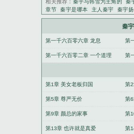
相关推荐：
秦宇与韩雪为主角的
秦
章节
秦宇是哪本
主人秦宇
秦宇扬
容
秦宇什么
韩雪
秦宇的
主角叫
秦宇
第一千六百零六章 龙息
第
第一千六百零二章 一个道理
第
第1章 美女老板归国
第
第5章 尊严无价
第
第9章 颜总的家事
第
第13章 也许就是真爱
第