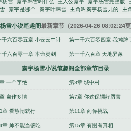
宇杨雪
秦宇韩雪叫什么
主人公秦宇
秦宇杨雪完整版
雪
秦宇是哪个
秦宇叶韩雪
主角叫秦宇杨雪儿的
主
秦宇韩雪的
杨雪秦宇的
那部主角叫秦宇
关于秦宇韩雪
杨雪小说笔趣阁
最新章节（2026-04-26 08:02:2
一千六百零五章 小云云中计
第一千六百零四章 我摊牌
一千六百零一章 本命灵剑
第一千六百章 天地异象
秦宇杨雪小说笔趣阁全部章节目录
2章 一个字绝
第3章 城中村
6章 自作多情
第7章 你这保镖好厉害
10章 看热闹就行
第11章 向你挑战
14章 帅不能当饭吃
第15章 有图有真相