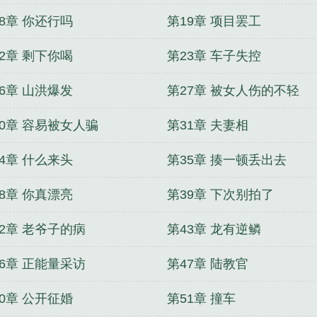
8章 你还行吗
第19章 项目罢工
2章 剩下你喝
第23章 车子失控
6章 山洪爆发
第27章 被女人伤的不轻
30章 容易被女人骗
第31章 夫妻相
4章 什么来头
第35章 揍一顿丢出去
8章 你真漂亮
第39章 下次别拍了
42章 老爷子的病
第43章 龙有逆鳞
46章 正能量采访
第47章 陆教官
0章 公开征婚
第51章 撞车