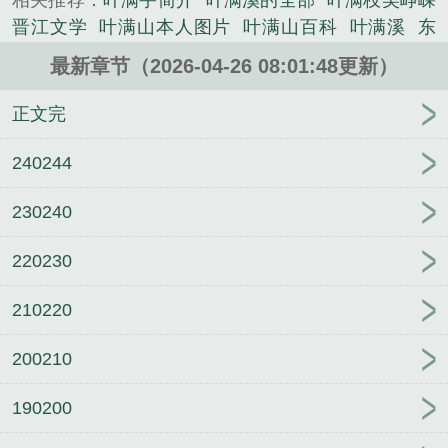
相关推荐：
叶满宇简介
叶满溪的全部
叶满枝吴峥嵘
史类小说。
晋江文学
叶满山本人图片
叶满山百科
叶满溪
东
莞叶满枝
叶满寒溪的全部
叶满山作品
叶满是什么
最新章节（2026-04-26 08:01:48更新）
意思
东莞叶满枝个人信息
叶满枝的全部歌词
女主
角叫叶满溪
叶满山是谁
叶满枫
叶满山画
主人翁
正文完
叫叶满溪的
240244
230240
220230
210220
200210
190200