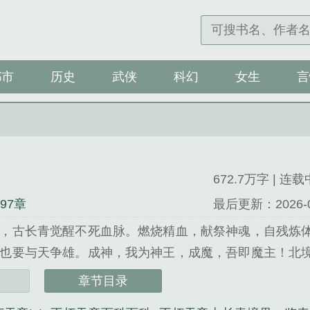
都市
历史
武侠
科幻
女生
言
672.7万字 | 连载
997章
最后更新：2026-04-
，古长青觉醒不死血脉。燃烧精血，献祭神魂，自残炼
也要与天争雄。成神，我为神王，成魔，吾即魔主！北
诛至圣，聚道魂，枪道千万里，天下何人敢称尊？...
章节目录
何谓仙凡精心创作的玄幻类小说。