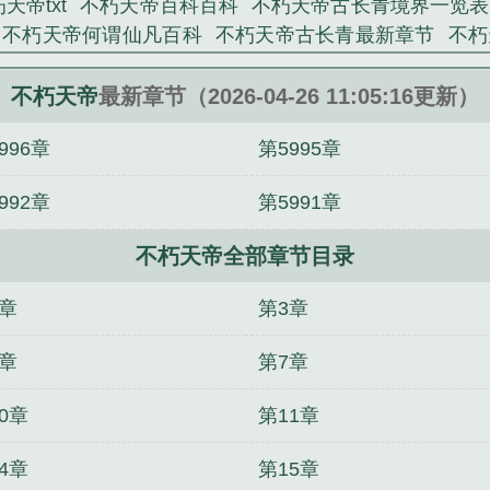
天帝txt
不朽天帝百科百科
不朽天帝古长青境界一览表
不朽天帝何谓仙凡百科
不朽天帝古长青最新章节
不朽
新章节列表
玄幻之不朽天帝
不朽天帝何谓仙凡
不朽天
天帝百度百科何谓仙凡
不朽天帝女主角
不朽天帝免费阅
不朽天帝
最新章节（2026-04-26 11:05:16更新）
谁写的
不朽帝尊百度百科
不朽天帝简介
不朽天帝林
996章
第5995章
古长青完整版
不朽天帝精校全本TXT
不朽天帝楚枫
不
天帝何谓仙凡百度百科
不朽天帝古长青人物介绍
不朽天
992章
第5991章
朽天帝宁清澜
不朽天帝古长青女主角是谁
玄幻不朽天帝
不朽天帝何谓仙凡境界划分
不朽天帝等级划分详细
不
不朽天帝全部章节目录
的结局
不朽天帝好看吗
不朽天帝境界划分详细大全
百度百科
不朽天帝古长青楚云墨
不朽天帝萧凡
不朽神
2章
第3章
览表
绝世神皇
不朽天帝女主角有几个
不朽帝神为什
一览表
不朽天帝TXT完本
不朽天帝女主
不朽天帝TX
6章
第7章
0章
第11章
4章
第15章