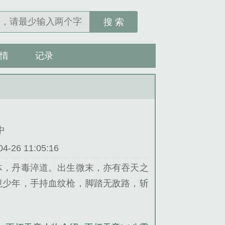
搜 索
情
记录
中
26 11:05:16
体，丹毒淬道。出生微末，亦有吞天之
境少年，手持血纹枪，脚踏无敌路，斩