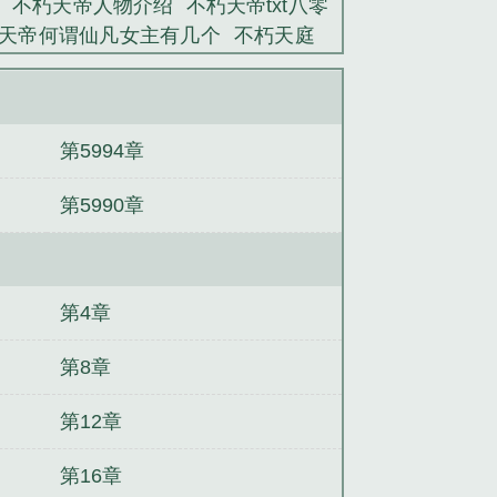
不朽天帝人物介绍
不朽天帝txt八零
天帝何谓仙凡女主有几个
不朽天庭
帝笔趣阁
不朽天帝有几个女主
不朽
读
不朽天帝女主有几个
不朽天帝秦
倾城什么结局
不朽天帝古长青免费阅
第5994章
朽天帝紫苏是谁
不朽天帝百度百科古
帝最新章节
不死仙帝
不朽天帝简介
第5990章
不朽天帝境界划分一览
不朽天帝等
朽天帝古长青全文免费阅读
不朽天帝
不朽天帝 何谓仙凡 几个女主
不朽天帝
帝楚天武
不朽天帝在线阅读
万古天
第4章
么背叛
不朽天帝古长青女主
不朽天帝
T免费
不朽天帝男主几个老婆
不朽天
第8章
第12章
第16章