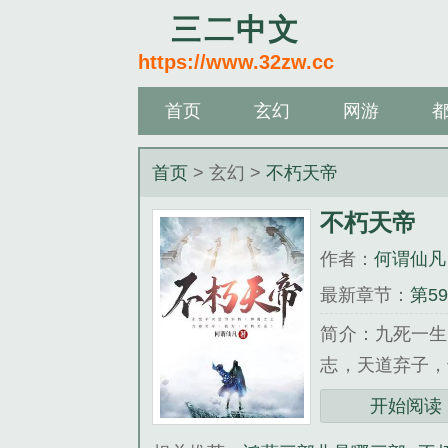
三二中文
https://www.32zw.cc
首页
玄幻
网游
首页
> 玄幻 >
不朽天帝
不朽天帝
作者：
何谓仙凡
最新章节：
第5
简介：九死一生
志，天道弃子，
帝子，屠魔胎，
开始阅读
《不朽天帝》是