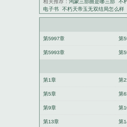
相关推荐：
鸿蒙三部曲是哪三部
不朽
电子书
不朽天帝玉无双结局怎么样
不朽天帝百度百科女主
不朽天帝最
天帝古长青最新章节目录免费
不朽
咲月最后怎么样了
玄幻之不朽天帝
第5997章
第5
读
不朽天帝的境界划分
不朽天帝
长青
不朽天帝古长青无弹窗
不朽
第5993章
第5
百度百科
不朽天帝女主角是谁
不
级和境界
不朽天帝古长青修为划分
古长青TXT
不朽帝座
不朽天帝梦璃
几个女主
不朽天帝境界
不朽天帝
第1章
第
帝
不朽天帝古长青
不朽天帝老婆一
TXT
天帝和不朽大帝
不朽天帝境界
第5章
第
帝主角介绍
第9章
第1
第13章
第1