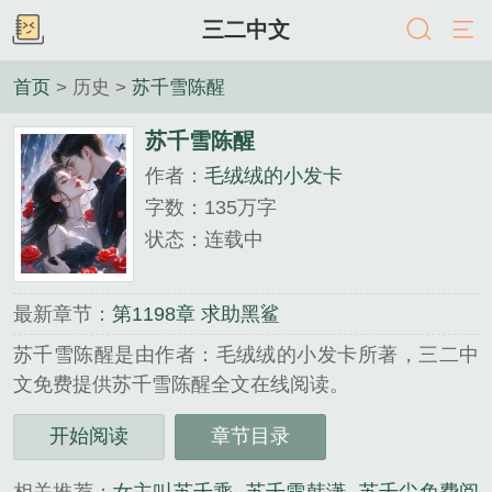
三二中文
首页
> 历史 >
苏千雪陈醒
苏千雪陈醒
作者：
毛绒绒的小发卡
字数：135万字
状态：连载中
最新章节：
第1198章 求助黑鲨
苏千雪陈醒是由作者：毛绒绒的小发卡所著，三二中
文免费提供苏千雪陈醒全文在线阅读。
三秒记住本站：三二中文 网址：www.32zw.cc...
开始阅读
章节目录
《苏千雪陈醒》是毛绒绒的小发卡精心创作的历史类
小说。