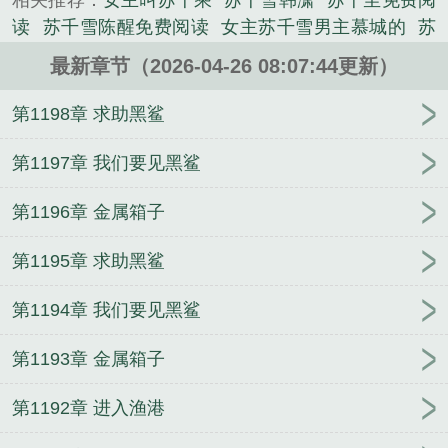
相关推荐：
女主叫苏千乘
苏千雪韩潇
苏千尘免费阅
读
苏千雪陈醒免费阅读
女主苏千雪男主慕城的
苏
千橙全集
主角苏雪
苏千雪陈醒笔趣阁在线阅读
苏
最新章节（2026-04-26 08:07:44更新）
千羽的全部
陈青川
苏千雪陈醒最新章节更新内容是
什么呢
女主角叫苏千乘
苏千橙完结
苏千羽的
苏
第1198章 求助黑鲨
千羽免费阅读
苏千乘的
苏雪 陈
苏千雪陈醒全文
女主苏千乘
苏千雪陈醒丫丫
苏千雪陈醒阅读
苏千
第1197章 我们要见黑鲨
雪陈醒最新章节更新时间
苏雪陈青穿
苏千雪陈醒全
第1196章 金属箱子
集
苏千城女主
苏千雪慕城是哪部
苏千雪陈醒阅读
全文
女主苏千晨
苏千雪陈醒在线阅读
苏千雪陈醒
第1195章 求助黑鲨
叫什么名字
女主角叫苏千乘的
女主叫苏千橙的
苏
千雪陈醒名字叫什么
苏千雪陈醒免费阅读最新章节
第1194章 我们要见黑鲨
苏千雪陈醒短剧
苏千曈免费阅读全文
苏雪陈青林
苏千羽的所有作品
苏千雪陈醒叫什么
苏千雪和傅远
第1193章 金属箱子
免费阅读
苏千雪慕城
苏千雪陈醒刚刚更新章节
第1192章 进入渔港