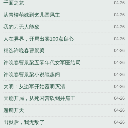
千面之龙
04-26
从青楼萌妹到乞儿国风主
04-26
我的刀无人能敌
04-26
人在异界，开局出卖100点良心
04-26
精选许晚春曹景梁
04-26
许晚春曹景梁五零年代女军医结局
04-26
许晚春曹景梁小说笔趣阁
04-26
大明：从边军开始覆明灭清
04-26
天崩开局，从死囚营砍到并肩王
04-26
赌痴开天
04-26
出狱后，我无敌了
04-26