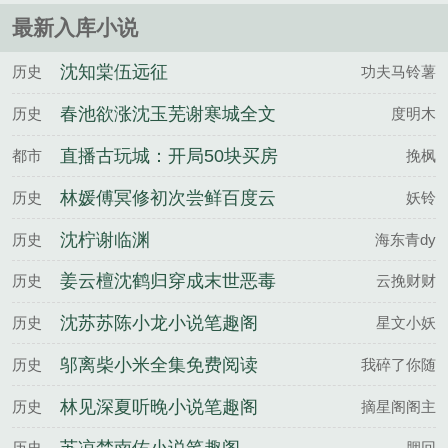
最新入库小说
沈知棠伍远征
历史
功夫马铃薯
春池欲涨沈玉芜谢寒城全文
历史
度明木
完整版
直播古玩城：开局50块买房
都市
挽枫
买车！
林媛傅冥修初次尝鲜百度云
历史
妖铃
沈柠谢临渊
历史
海东青dy
姜云檀沈鹤归穿成末世恶毒
历史
云挽财财
女配后成香饽饽了百度云
沈苏苏陈小龙小说笔趣阁
历史
星文小妖
邬离柴小米全集免费阅读
历史
我碎了你随
林见深夏听晚小说笔趣阁
历史
摘星阁阁主
历史
胭回