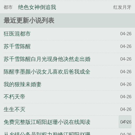
绝色女神倒追我
都市
红发月牙
最近更新小说列表
狂医混都市
04-26
苏千雪陈醒
04-26
苏千雪陈醒白月光现身他决然走出婚
04-26
姻围城
陈醒李墨颜小说女儿喜欢后爸我成全
04-26
他们一家三口
我的狠辣未婚妻
04-26
不朽天帝
04-26
生生不灭
04-26
免费完整版江昭阳赵珊小说在线阅读
04-26
从乡镇公务员到权力巅峰江昭阳赵珊
04-26