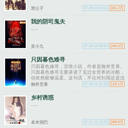
泄公子
07-29 02:49:01
161.2万
我的阴司鬼夫
......
灵小九
07-28 16:49:43
244.3万
只因暮色难寻
只因暮色难寻，言情小说，作者是御井烹香。
只因暮色难寻主要讲述了见过全世界的冷酷，
但依然能够温柔。这句话，不论对刘瑕还是沈
钦而言，都可适用！我是个文案废，强行煽情
御井烹香
07-28 21:41:20
119.1万
非常不擅长，这其实就是一个放弃治疗的逗比
的爱情故事，还有心理学推理......
乡村诱惑
......
卓木弱巴
07-27 23:10:25
208.5万