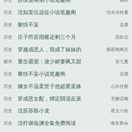
苏凉楚南佑小说笔趣阁
沈知棠伍远征小说笔趣阁
历史
功夫马铃薯
黎扶不妄
历史
边鹿
庄子昂苏雨蝶还剩三个月
历史
高卧北
命，请让我从容赴死百度云
穿越成恶人，我成了妹妹的
历史
摘星阁阁主
救世主林见深夏听晚全文完
重生霸宠：凌少娇妻飒又甜
都市
安七夏
整版
黎扶不妄小说笔趣阁
历史
边鹿
嫡女不温柔世子他超爱孟姝
历史
心向往栀
月傅云濯全文完整版
穿成恶女配，绑定阴湿反派
历史
无糖话梅
黑化前姜岁谢砚寒全文完整
沈苏苏陈小龙
历史
星文小妖
版
沈柠谢临渊全集免费阅读
历史
海东青dy