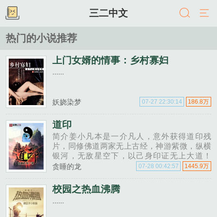
三二中文
热门的小说推荐
上门女婿的情事：乡村寡妇
......
妖娆染梦
07-27 22:30:14
186.8万
道印
简介姜小凡本是一介凡人，意外获得道印残
片，同修佛道两家无上古经，神游紫微，纵横
银河，无敌星空下，以己身印证无上大道！
VIP订阅群，万龙巢392547615，欢迎亲们加
贪睡的龙
07-28 00:42:57
1445.9万
入！......
校园之热血沸腾
......