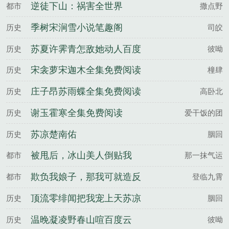
逆徒下山：祸害全世界
都市
撒点野
季树宋涧雪小说笔趣阁
历史
司皎
苏夏许霁青怎敌她动人百度
历史
彼呦
云
宋衾萝宋迦木全集免费阅读
历史
橦肆
庄子昂苏雨蝶全集免费阅读
历史
高卧北
谢玉霍寒全集免费阅读
历史
爱干饭的团
苏凉楚南佑
历史
胭回
被甩后，冰山美人倒贴我
都市
那一抹气运
欺负我娘子，那我可就造反
都市
登临九霄
了
顶流零绯闻把我宠上天苏凉
历史
胭回
楚南佑全文完整版
温晚凝凌野春山喧百度云
历史
彼呦