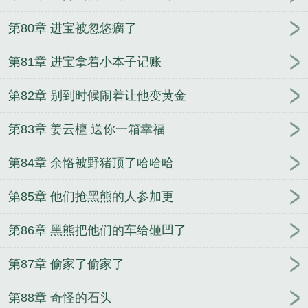
第80章 进宝被忽悠瘸了
第81章 进宝拿着小本子记账
第82章 别到时候闹着让他变黄金
第83章 姜云檀 送你一箱幸福
第84章 余恪被野猪顶了哈哈哈
第85章 他们抢黑熊的人参加更
第86章 黑熊把他们的车给砸凹了
第87章 偷家了偷家了
第88章 奇怪的石头