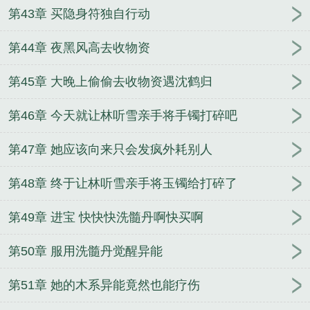
第43章 买隐身符独自行动
第44章 夜黑风高去收物资
第45章 大晚上偷偷去收物资遇沈鹤归
第46章 今天就让林听雪亲手将手镯打碎吧
第47章 她应该向来只会发疯外耗别人
第48章 终于让林听雪亲手将玉镯给打碎了
第49章 进宝 快快快洗髓丹啊快买啊
第50章 服用洗髓丹觉醒异能
第51章 她的木系异能竟然也能疗伤