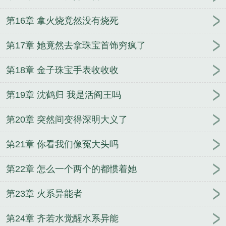
第16章 拿火烧竟然没有烧死
第17章 她竟然去拿珠宝首饰穷疯了
第18章 金子珠宝手表收收收
第19章 沈鹤归 我是活阎王吗
第20章 突然间变得深明大义了
第21章 你看我们像冤大头吗
第22章 怎么一个两个的都惯着她
第23章 火系异能者
第24章 齐若水觉醒水系异能