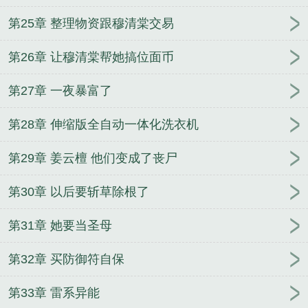
第25章 整理物资跟穆清棠交易
第26章 让穆清棠帮她搞位面币
第27章 一夜暴富了
第28章 伸缩版全自动一体化洗衣机
第29章 姜云檀 他们变成了丧尸
第30章 以后要斩草除根了
第31章 她要当圣母
第32章 买防御符自保
第33章 雷系异能