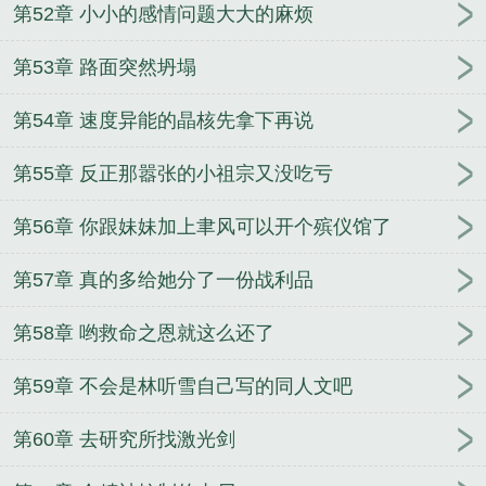
第52章 小小的感情问题大大的麻烦
第53章 路面突然坍塌
第54章 速度异能的晶核先拿下再说
第55章 反正那嚣张的小祖宗又没吃亏
第56章 你跟妹妹加上聿风可以开个殡仪馆了
第57章 真的多给她分了一份战利品
第58章 哟救命之恩就这么还了
第59章 不会是林听雪自己写的同人文吧
第60章 去研究所找激光剑