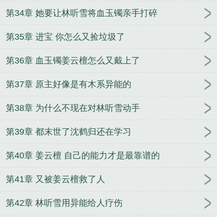
第34章 她要让林听雪将血玉镯亲手打碎
第35章 进宝 你怎么又捡垃圾了
第36章 血玉镯姜云檀怎么又戴上了
第37章 原主好像是有木系异能的
第38章 为什么不现在对林听雪动手
第39章 都末世了沈鹤归还在学习
第40章 姜云檀 自己的能力才是最靠谱的
第41章 又被姜云檀救了人
第42章 林听雪用异能给人疗伤